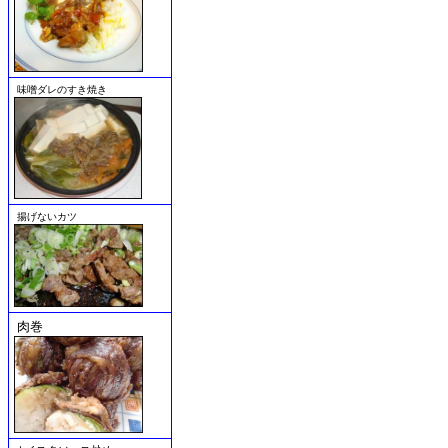
味噌ダレのすき焼き
揚げないカツ
肉巻