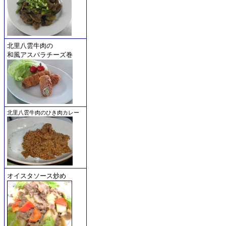
北里八雲牛肉の
和風アスパラチーズ巻
北里八雲牛肉のひき肉カレー
オイスタソース炒め