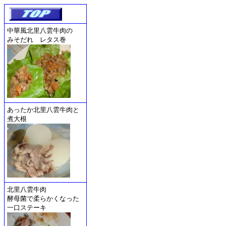
中華風北里八雲牛肉の
みそだれ レタス巻
あったか北里八雲牛肉と
煮大根
北里八雲牛肉
酵母菌で柔らかくなった
一口ステーキ