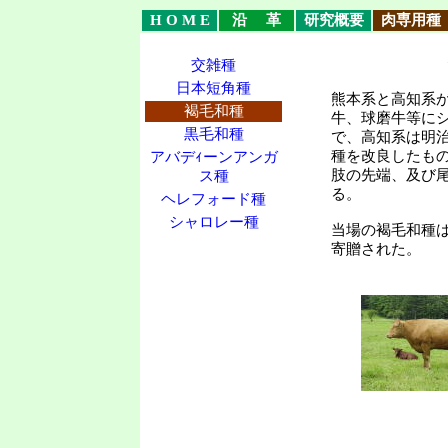
H O M E
沿 革
研究概要
肉専用種
交雑種
日本短角種
熊本系と高知系
褐毛和種
牛、球磨牛等に
黒毛和種
で、高知系は明
種を改良したも
アバデｨーンアンガ
肢の先端、及び
ス種
ヘレフォード種
シャロレー種
当場の褐毛和種
寄贈された。