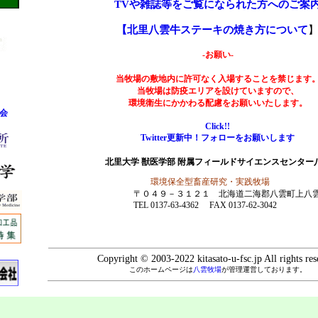
TVや雑誌等をご覧になられた方へのご案
【北里八雲牛ステーキの焼き方について
-お願い-
当牧場の敷地内に許可なく入場することを禁じます
当牧場は防疫エリアを設けていますので、
環境衛生にかかわる配慮をお願いいたします。
会
Click!!
Twitter更新中！フォローをお願いします
北里大学 獣医学部 附属フィールドサイエンスセンター
環境保全型畜産研究・実践牧場
〒０４９－３１２１ 北海道二海郡八雲町上八
TEL 0137-63-4362 FAX 0137-62-3042
Copyright © 2003-2022 kitasato-u-fsc.jp All rights res
このホームページは
八雲牧場
が管理運営しております。