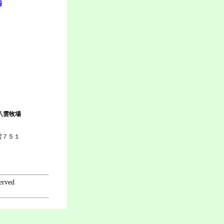
内
】
。
八雲牧場
雲７５１
erved